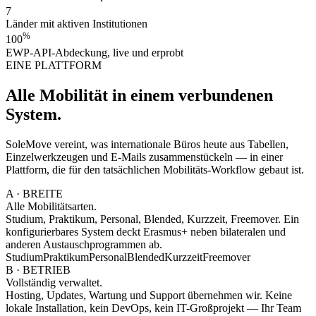
7
Länder mit aktiven Institutionen
%
100
EWP-API-Abdeckung, live und erprobt
EINE PLATTFORM
Alle Mobilität in einem verbundenen
System.
SoleMove vereint, was internationale Büros heute aus Tabellen,
Einzelwerkzeugen und E-Mails zusammenstückeln — in einer
Plattform, die für den tatsächlichen Mobilitäts-Workflow gebaut ist.
A · BREITE
Alle Mobilitäts
arten.
Studium, Praktikum, Personal, Blended, Kurzzeit, Freemover. Ein
konfigurierbares System deckt Erasmus+ neben bilateralen und
anderen Austauschprogrammen ab.
Studium
Praktikum
Personal
Blended
Kurzzeit
Freemover
B · BETRIEB
Vollständig
verwaltet.
Hosting, Updates, Wartung und Support übernehmen wir. Keine
lokale Installation, kein DevOps, kein IT-Großprojekt — Ihr Team