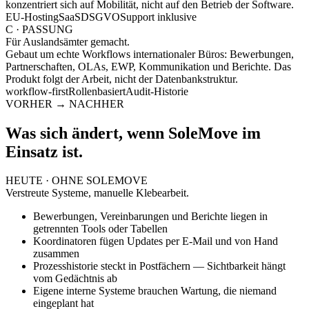
konzentriert sich auf Mobilität, nicht auf den Betrieb der Software.
EU-Hosting
SaaS
DSGVO
Support inklusive
C · PASSUNG
Für
Auslandsämter gemacht.
Gebaut um echte Workflows internationaler Büros: Bewerbungen,
Partnerschaften, OLAs, EWP, Kommunikation und Berichte. Das
Produkt folgt der Arbeit, nicht der Datenbankstruktur.
workflow-first
Rollenbasiert
Audit-Historie
VORHER → NACHHER
Was sich ändert,
wenn SoleMove im
Einsatz ist.
HEUTE · OHNE SOLEMOVE
Verstreute Systeme, manuelle Klebearbeit.
Bewerbungen, Vereinbarungen und Berichte liegen in
getrennten Tools oder Tabellen
Koordinatoren fügen Updates per E-Mail und von Hand
zusammen
Prozesshistorie steckt in Postfächern — Sichtbarkeit hängt
vom Gedächtnis ab
Eigene interne Systeme brauchen Wartung, die niemand
eingeplant hat