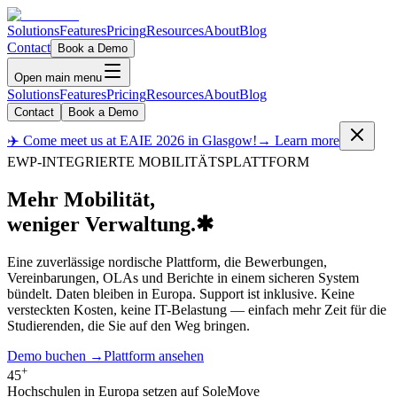
Solutions
Features
Pricing
Resources
About
Blog
Contact
Book a Demo
Open main menu
Solutions
Features
Pricing
Resources
About
Blog
Contact
Book a Demo
✈️ Come meet us at EAIE 2026 in Glasgow!
→ Learn more
EWP-INTEGRIERTE MOBILITÄTSPLATTFORM
Mehr Mobilität,
weniger Verwaltung.
✱
Eine zuverlässige nordische Plattform, die Bewerbungen,
Vereinbarungen, OLAs und Berichte in einem sicheren System
bündelt. Daten bleiben in Europa. Support ist inklusive. Keine
versteckten Kosten, keine IT-Belastung — einfach mehr Zeit für die
Studierenden, die Sie auf den Weg bringen.
Demo buchen
→
Plattform ansehen
+
45
Hochschulen in Europa setzen auf SoleMove